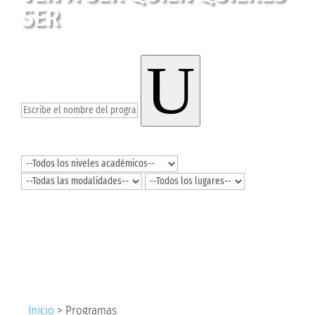
SER
U
O usa los filtros a continuación
Buscar >
Inicio
>
Programas