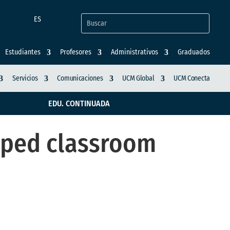
ES
Estudiantes
Profesores
Administrativos
Graduados
Servicios
Comunicaciones
UCM Global
UCM Conecta
EDU. CONTINUADA
ipped classroom