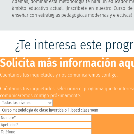
Además, dominar esta metodología te hará un educador más
ámbito educativo actual. ¡Inscríbete en nuestro Curso de
enseñar con estrategias pedagógicas modernas y efectivas!
¿Te interesa este prog
Solicita más información aq
Cuéntanos tus inquietudes y nos comunicaremos contigo.
Cuéntanos tus inquietudes, selecciona el programa que te interesa,
comunicaremos contigo próximamente.