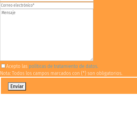
Acepto las
políticas de tratamiento de datos.
Nota: Todos los campos marcados con (*) son obligatorios.
Por favor, deja este campo vacío.
Oportunidades financieras
Conoce diversas alternativas para financiar tus
estudios