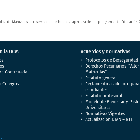
lica de Manizales se reserva el derecho de la apertura de sus programas de Educación 
en la UCM
Acuerdos y normativas
os
Protocolos de Bioseguridad
os
Derechos Pecuniarios “Valor
ón Continuada
Matrículas”
Estatuto general
a Colegios
Reglamento académico para
estudiantes
Estatuto profesoral
Modelo de Bienestar y Pasto
Universitaria
Normativas Vigentes
Actualización DIAN – RTE