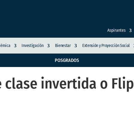
Aspirantes
démica
Investigación
Bienestar
Extensión y Proyección Social
POSGRADOS
 clase invertida o Fl