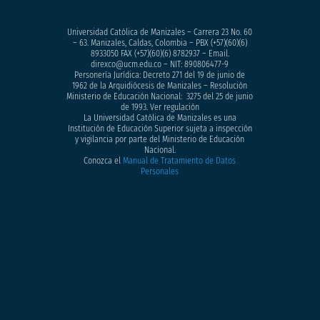
Universidad Católica de Manizales – Carrera 23 No. 60
– 63. Manizales, Caldas, Colombia – PBX (+57)
(60)(6)
8933050
FAX (+57)(60)(6) 8782937 – Email.
direxco@ucm.edu.co – NIT: 890806477-9
Personería Jurídica: Decreto 271 del 19 de junio de
1962 de la Arquidiócesis de Manizales – Resolución
Ministerio de Educación Nacional: 3275 del 25 de junio
de 1993. Ver regulación
La Universidad Católica de Manizales es una
Institución de Educación Superior sujeta a inspección
y vigilancia por parte del Ministerio de Educación
Nacional.
Conozca el
Manual de Tratamiento de Datos
Personales