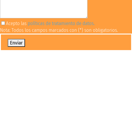
Acepto las
políticas de tratamiento de datos.
Nota: Todos los campos marcados con (*) son obligatorios.
Por favor, deja este campo vacío.
Oportunidades financieras
Conoce diversas alternativas para financiar tus
estudios
Proceso de admisión
Conoce los requisitos para ser UCM