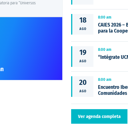
atoria para “Universos
8:00 am
18
CAIES 2026 – 
AGO
para la Cooper
8:00 am
19
“Intégrate UC
AGO
án
8:00 am
20
Encuentro Ibe
AGO
Comunidades 
Ver agenda completa