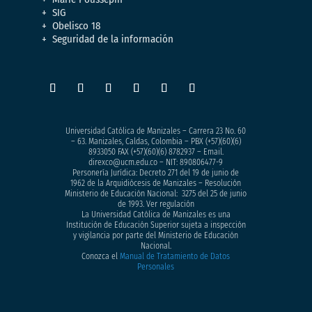
SIG
Obelisco 18
Seguridad de la información
Universidad Católica de Manizales – Carrera 23 No. 60
– 63. Manizales, Caldas, Colombia – PBX (+57)
(60)(6)
8933050
FAX (+57)(60)(6) 8782937 – Email.
direxco@ucm.edu.co – NIT: 890806477-9
Personería Jurídica: Decreto 271 del 19 de junio de
1962 de la Arquidiócesis de Manizales – Resolución
Ministerio de Educación Nacional: 3275 del 25 de junio
de 1993. Ver regulación
La Universidad Católica de Manizales es una
Institución de Educación Superior sujeta a inspección
y vigilancia por parte del Ministerio de Educación
Nacional.
Conozca el
Manual de Tratamiento de Datos
Personales