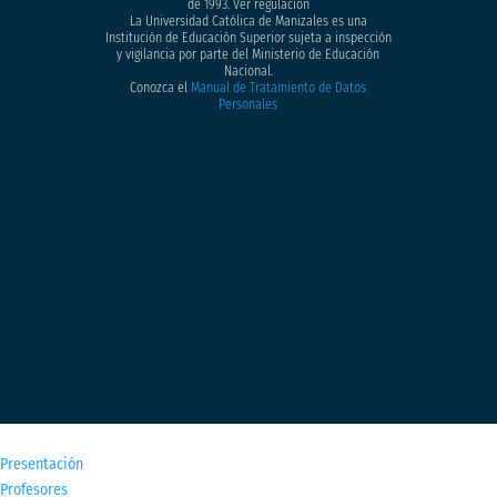
de 1993. Ver regulación
La Universidad Católica de Manizales es una
Institución de Educación Superior sujeta a inspección
y vigilancia por parte del Ministerio de Educación
Nacional.
Conozca el
Manual de Tratamiento de Datos
Personales
M
Presentación
Profesores