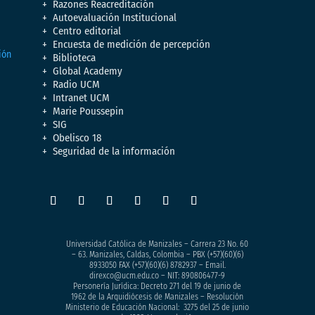
Razones Reacreditación
Autoevaluación Institucional
Centro editorial
Encuesta de medición de percepción
Biblioteca
Global Academy
Radio UCM
Intranet UCM
Marie Poussepin
SIG
Obelisco 18
Seguridad de la información
Universidad Católica de Manizales – Carrera 23 No. 60
– 63. Manizales, Caldas, Colombia – PBX (+57)
(60)(6)
8933050
FAX (+57)(60)(6) 8782937 – Email.
direxco@ucm.edu.co – NIT: 890806477-9
Personería Jurídica: Decreto 271 del 19 de junio de
1962 de la Arquidiócesis de Manizales – Resolución
Ministerio de Educación Nacional: 3275 del 25 de junio