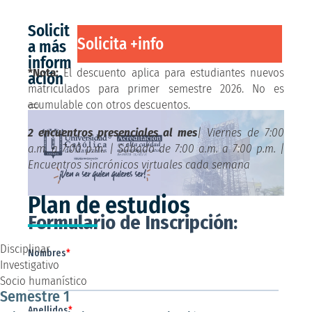
Solicit
Solicita +info
a más
inform
*Nota:
El descuento aplica para estudiantes nuevos
ación
matriculados para primer semestre 2026. No es
acumulable con otros descuentos.
2 encuentros presenciales al mes
| Viernes de 7:00
a.m. a 7:00 p.m. | Sábado de 7:00 a.m. a 7:00 p.m. |
Encuentros sincrónicos virtuales cada semana
Plan de estudios
Disciplinar
Investigativo
Socio humanístico
Semestre 1