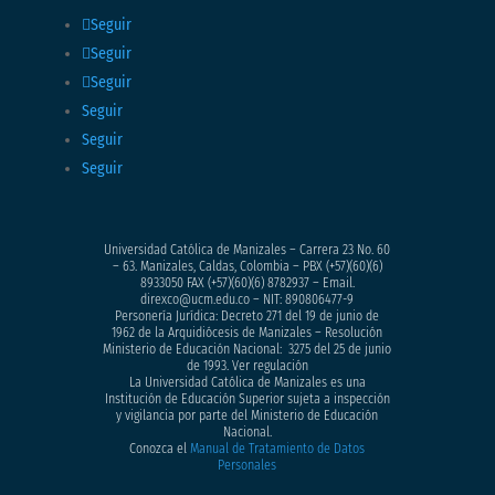
Seguir
Seguir
Seguir
Seguir
Seguir
Seguir
Universidad Católica de Manizales – Carrera 23 No. 60
– 63. Manizales, Caldas, Colombia – PBX (+57)
(60)(6)
8933050
FAX (+57)(60)(6) 8782937 – Email.
direxco@ucm.edu.co – NIT: 890806477-9
Personería Jurídica: Decreto 271 del 19 de junio de
1962 de la Arquidiócesis de Manizales – Resolución
Ministerio de Educación Nacional: 3275 del 25 de junio
de 1993. Ver regulación
La Universidad Católica de Manizales es una
Institución de Educación Superior sujeta a inspección
y vigilancia por parte del Ministerio de Educación
Nacional.
Conozca el
Manual de Tratamiento de Datos
Personales