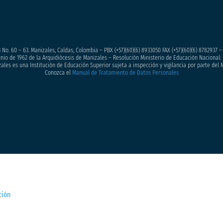
 No. 60 – 63. Manizales, Caldas, Colombia – PBX (+57)
(60)(6) 8933050
FAX (+57)(60)(6) 8782937 
junio de 1962 de la Arquidiócesis de Manizales – Resolución Ministerio de Educación Nacional: 
ales es una Institución de Educación Superior sujeta a inspección y vigilancia por parte del 
Conozca el
Manual de Tratamiento de Datos Personales