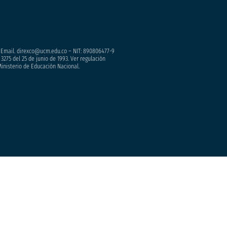
– Email. direxco@ucm.edu.co – NIT: 890806477-9
3275 del 25 de junio de 1993. Ver regulación
Ministerio de Educación Nacional.