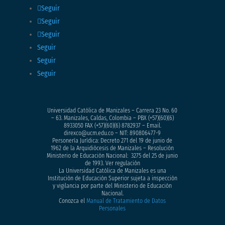
Seguir
Seguir
Seguir
Seguir
Seguir
Seguir
Universidad Católica de Manizales – Carrera 23 No. 60
– 63. Manizales, Caldas, Colombia – PBX (+57)
(60)(6)
8933050
FAX (+57)(60)(6) 8782937 – Email.
direxco@ucm.edu.co – NIT: 890806477-9
Personería Jurídica: Decreto 271 del 19 de junio de
1962 de la Arquidiócesis de Manizales – Resolución
Ministerio de Educación Nacional: 3275 del 25 de junio
de 1993. Ver regulación
La Universidad Católica de Manizales es una
Institución de Educación Superior sujeta a inspección
y vigilancia por parte del Ministerio de Educación
Nacional.
Conozca el
Manual de Tratamiento de Datos
Personales