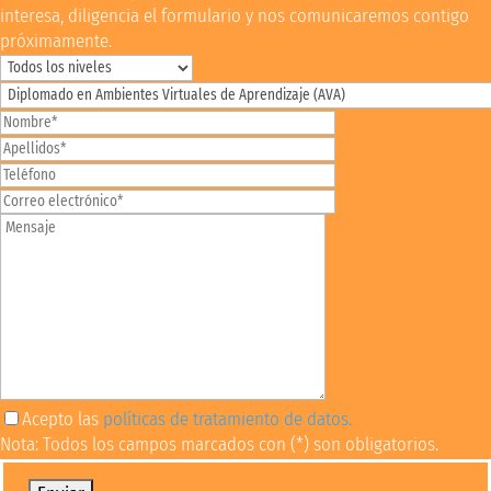
interesa, diligencia el formulario y nos comunicaremos contigo
próximamente.
Acepto las
políticas de tratamiento de datos.
Nota: Todos los campos marcados con (*) son obligatorios.
Por