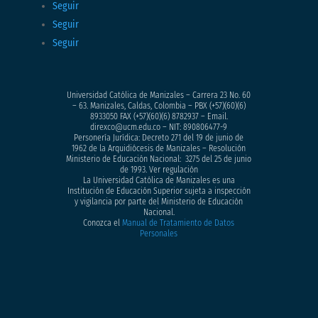
Seguir
Seguir
Seguir
Universidad Católica de Manizales – Carrera 23 No. 60
– 63. Manizales, Caldas, Colombia – PBX (+57)
(60)(6)
8933050
FAX (+57)(60)(6) 8782937 – Email.
direxco@ucm.edu.co – NIT: 890806477-9
Personería Jurídica: Decreto 271 del 19 de junio de
1962 de la Arquidiócesis de Manizales – Resolución
Ministerio de Educación Nacional: 3275 del 25 de junio
de 1993. Ver regulación
La Universidad Católica de Manizales es una
Institución de Educación Superior sujeta a inspección
y vigilancia por parte del Ministerio de Educación
Nacional.
Conozca el
Manual de Tratamiento de Datos
Personales