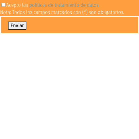
Acepto las
políticas de tratamiento de datos.
Nota: Todos los campos marcados con (*) son obligatorios.
Por favor, deja este campo vacío.
Oportunidades financieras
Conoce diversas alternativas para financiar tus
estudios
Proceso de admisión
Conoce los requisitos para ser UCM