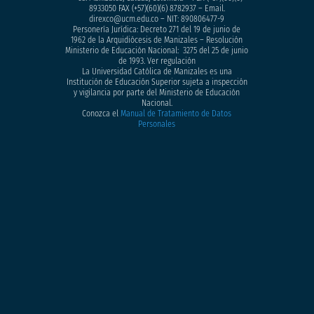
8933050
FAX (+57)(60)(6) 8782937 – Email.
direxco@ucm.edu.co – NIT: 890806477-9
Personería Jurídica: Decreto 271 del 19 de junio de
1962 de la Arquidiócesis de Manizales – Resolución
Ministerio de Educación Nacional: 3275 del 25 de junio
de 1993. Ver regulación
La Universidad Católica de Manizales es una
Institución de Educación Superior sujeta a inspección
y vigilancia por parte del Ministerio de Educación
Nacional.
Conozca el
Manual de Tratamiento de Datos
Personales