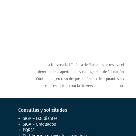
Recorrido virtual UCM
Conoce nuestro campus y enamórate
La Universidad Católica de Manizales se reserva el
derecho de la apertura de sus programas de Educación
Continuada, en caso de que el número de aspirantes no
sea el estipulado por la Universidad para dar inicio.
Consultas y solicitudes
SIGA – Estudiantes
SIGA – Graduados
PQRSF
Certificación de eventos y congresos