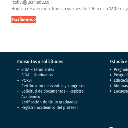
fcshyt@ucm.edu.co
Horario de atención: lunes a viernes de 7:30 a.m. a 12:00 m. y
Escríbenos >
Consultas y solicitudes
Estudia 
SIGA – Estudiantes
Pregrad
SIGA – Graduados
Posgrad
PQRSF
Educaci
Certificación de eventos y congresos
Idiomas
Solicitud de documentos – Registro
Encuest
Académico
Verificación de titulo graduados
Registro académico del profesor