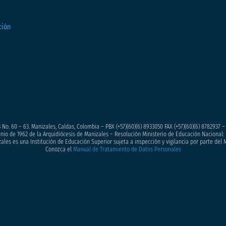
 No. 60 – 63. Manizales, Caldas, Colombia – PBX (+57)
(60)(6) 8933050
FAX (+57)(60)(6) 8782937 
junio de 1962 de la Arquidiócesis de Manizales – Resolución Ministerio de Educación Nacional: 
ales es una Institución de Educación Superior sujeta a inspección y vigilancia por parte del 
Conozca el
Manual de Tratamiento de Datos Personales