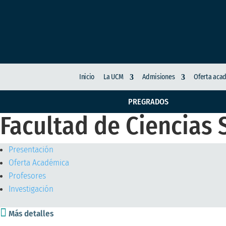
Inicio
La UCM
Admisiones
Oferta aca
PREGRADOS
Facultad de Ciencias
Presentación
Oferta Académica
Profesores
Investigación

Más detalles