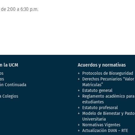
 de 2:00 a 6:30 p.m.
en la UCM
Acuerdos y normativas
os
Protocolos de Bioseguridad
os
Derechos Pecuniarios “Valor
ón Continuada
Matrículas”
Estatuto general
a Colegios
Reglamento académico para
estudiantes
Estatuto profesoral
Modelo de Bienestar y Pasto
Universitaria
Normativas Vigentes
Actualización DIAN – RTE