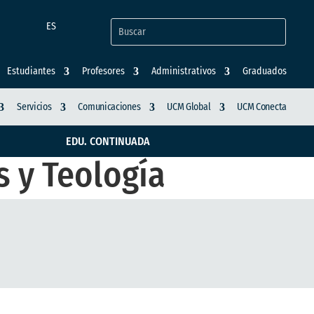
ES
Estudiantes
Profesores
Administrativos
Graduados
Servicios
Comunicaciones
UCM Global
UCM Conecta
EDU. CONTINUADA
s y Teología