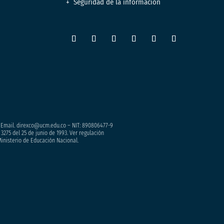
Seguridad de la información
– Email. direxco@ucm.edu.co – NIT: 890806477-9
3275 del 25 de junio de 1993. Ver regulación
Ministerio de Educación Nacional.