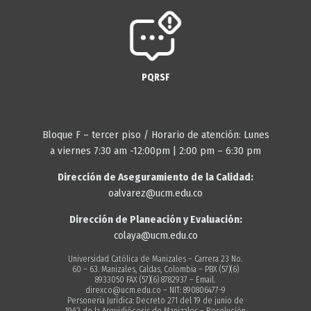
PQRSF
Bloque F – tercer piso / Horario de atención: Lunes
a viernes 7:30 am -12:00pm | 2:00 pm – 6:30 pm
Dirección de Aseguramiento de la Calidad:
oalvarez@ucm.edu.co
Dirección de Planeación y Evaluación:
colaya@ucm.edu.co
Universidad Católica de Manizales – Carrera 23 No.
60 – 63. Manizales, Caldas, Colombia – PBX (57)(6)
8933050 FAX (57)(6) 8782937 – Email.
direxco@ucm.edu.co – NIT: 890806477-9
Personería Jurídica: Decreto 271 del 19 de junio de
1962 de la Arquidiócesis de Manizales – Resolución