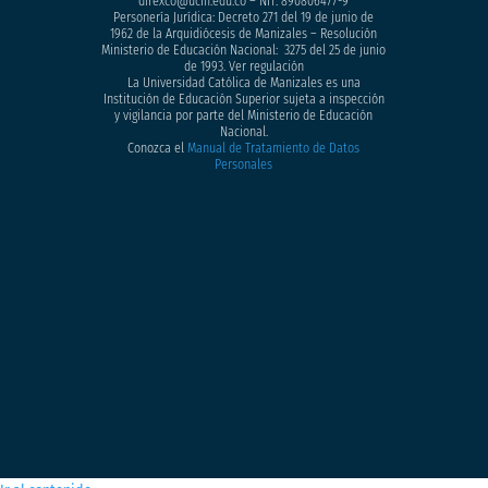
direxco@ucm.edu.co – NIT: 890806477-9
Personería Jurídica: Decreto 271 del 19 de junio de
1962 de la Arquidiócesis de Manizales – Resolución
Ministerio de Educación Nacional: 3275 del 25 de junio
de 1993. Ver regulación
La Universidad Católica de Manizales es una
Institución de Educación Superior sujeta a inspección
y vigilancia por parte del Ministerio de Educación
Nacional.
Conozca el
Manual de Tratamiento de Datos
Personales