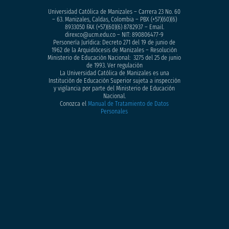
Universidad Católica de Manizales – Carrera 23 No. 60
– 63. Manizales, Caldas, Colombia – PBX (+57)
(60)(6)
8933050
FAX (+57)(60)(6) 8782937 – Email.
direxco@ucm.edu.co – NIT: 890806477-9
Personería Jurídica: Decreto 271 del 19 de junio de
1962 de la Arquidiócesis de Manizales – Resolución
Ministerio de Educación Nacional: 3275 del 25 de junio
de 1993. Ver regulación
La Universidad Católica de Manizales es una
Institución de Educación Superior sujeta a inspección
y vigilancia por parte del Ministerio de Educación
Nacional.
Conozca el
Manual de Tratamiento de Datos
Personales