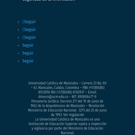
Seguir
Seguir
Seguir
Seguir
Seguir
Seguir
Universidad Católica de Manizales – Carrera 23 No. 60
– 63. Manizales, Caldas, Colombia – PBX (+57)
(60)(6)
8933050
FAX (+57)(60)(6) 8782937 – Email.
direxco@ucm.edu.co – NIT: 890806477-9
Personería Jurídica: Decreto 271 del 19 de junio de
1962 de la Arquidiócesis de Manizales – Resolución
Ministerio de Educación Nacional: 3275 del 25 de junio
de 1993. Ver regulación
La Universidad Católica de Manizales es una
Institución de Educación Superior sujeta a inspección
y vigilancia por parte del Ministerio de Educación
Nacional.