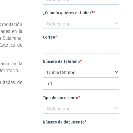
creditación
dades en la
e Salamina,
Católica de
marca en la
erritorio.
cultades de