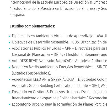
Internacional de la Escuela Europea de Dirección & Empre
Estudiante de la Maestría en Dirección de Empresas y Ge
– España.
Estudios complementarios:
Diplomado en Ambientes Virtuales de Aprendizaje – AVA. U
Objetivos de Desarrollo Sostenible – ODS. Organización d
Asociaciones Público Privadas – APP – Directrices para s
Nacional de Planeación – DNP y el Instituto Interamerican
AutoDESK REVIT Avanzado. MicroCAD – Autodesk Authorized
Master en Medio Ambiente y Energías Renovables. – SIN T
(Estudios Suspendidos).
Acreditación LEED AP & GREEN ASOCIATTE. Sociedad Colom
Associate. Green Building Certification Institute – GBCI, W
Posgrado en Gestión & Procesos Urbanos. Escuela Ingenier
financiamiento de espacios públicos barriales”. Reconoc
Laboratorio Urbano para la Formulación de Planes Parciale