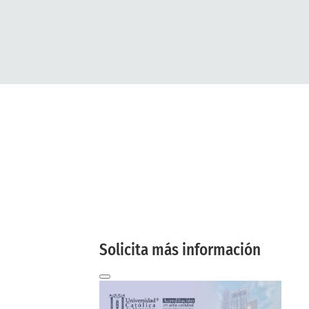
Solicita más
información
aquí
Te contactaremos a tu correo
electrónico
Solicita más información