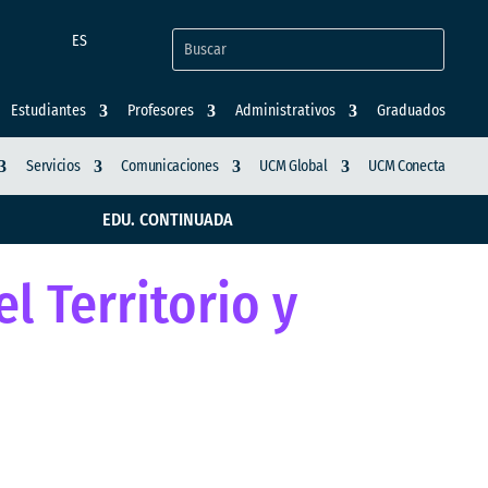
ES
Estudiantes
Profesores
Administrativos
Graduados
Servicios
Comunicaciones
UCM Global
UCM Conecta
EDU. CONTINUADA
l Territorio y