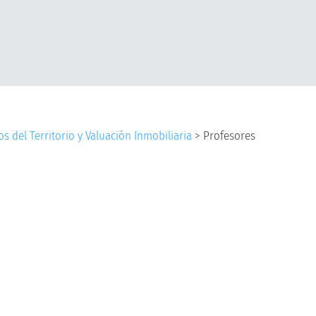
s del Territorio y Valuación Inmobiliaria
>
Profesores