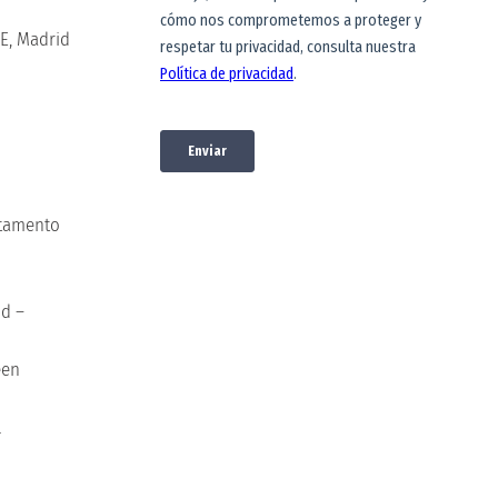
E, Madrid
rtamento
Oportunidade
s financieras
id –
Conoce diversas
alternativas para
een
financiar tus estudios
l