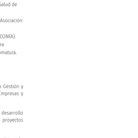
Proceso de
Salud de
admisión
 Asociación
Conoce los requisitos
para ser UCM
(CONFA).
ra
omatura.
Recorrido
virtual UCM
Conoce nuestro campus
n Gestión y
y enamórate
 Empresas y
 desarrollo
s proyectos