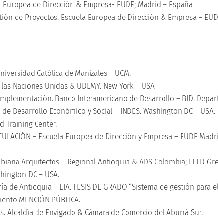
sa Europea de Dirección & Empresa- EUDE; Madrid – España
stión de Proyectos. Escuela Europea de Dirección & Empresa – EUD
niversidad Católica de Manizales – UCM.
e las Naciones Unidas & UDEMY. New York – USA
u Implementación. Banco Interamericano de Desarrollo – BID. Depa
o de Desarrollo Económico y Social – INDES. Washington DC – USA.
 Training Center.
ITULACIÓN – Escuela Europea de Dirección y Empresa – EUDE Madr
biana Arquitectos – Regional Antioquia & ADS Colombia; LEED Gr
ashington DC – USA.
ía de Antioquia – EIA. TESIS DE GRADO “Sistema de gestión para e
imiento MENCIÓN PÚBLICA.
s. Alcaldía de Envigado & Cámara de Comercio del Aburrá Sur.