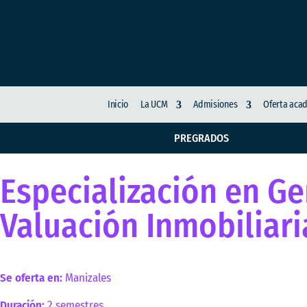
Inicio
La UCM
Admisiones
Oferta aca
PREGRADOS
Especialización en Ge
Valuación Inmobiliari
Se oferta en:
Manizales
Duración:
2 semestres