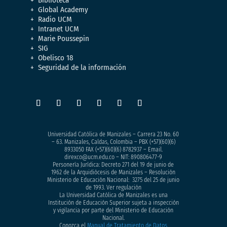
Global Academy
Radio UCM
Intranet UCM
Marie Poussepin
SIG
Obelisco 18
Seguridad de la información
Universidad Católica de Manizales – Carrera 23 No. 60
– 63. Manizales, Caldas, Colombia – PBX (+57)
(60)(6)
8933050
FAX (+57)(60)(6) 8782937 – Email.
direxco@ucm.edu.co – NIT: 890806477-9
Personería Jurídica: Decreto 271 del 19 de junio de
1962 de la Arquidiócesis de Manizales – Resolución
Ministerio de Educación Nacional: 3275 del 25 de junio
de 1993. Ver regulación
La Universidad Católica de Manizales es una
Institución de Educación Superior sujeta a inspección
y vigilancia por parte del Ministerio de Educación
Nacional.
Conozca el
Manual de Tratamiento de Datos