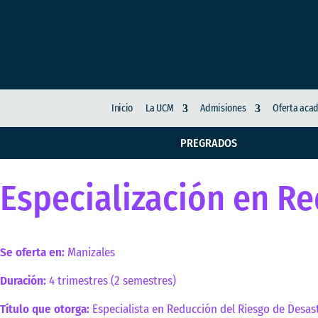
Inicio
La UCM
Admisiones
Oferta aca
PREGRADOS
Especialización en Re
Se oferta en:
Manizales
Duración:
4 trimestres (2 semestres)
Título que otorga:
Especialista en Reducción del Riesgo de Desas