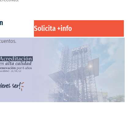
ón
Solicita +info
cuentos.