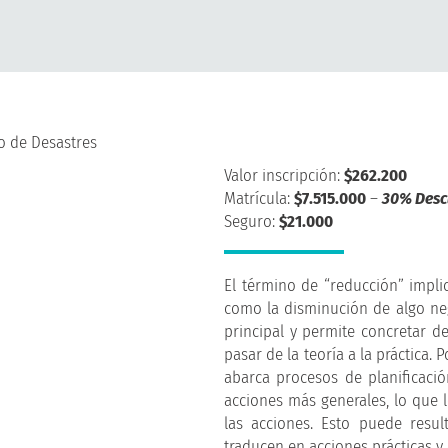
o de Desastres
Valor inscripción:
$262.200
Matrícula:
$7.515.000
–
30% Desc
Seguro:
$21.000
El término de “reducción” impli
como la disminución de algo neg
principal y permite concretar d
pasar de la teoría a la práctica. 
abarca procesos de planificació
acciones más generales, lo que 
las acciones. Esto puede resu
traducen en acciones prácticas y 