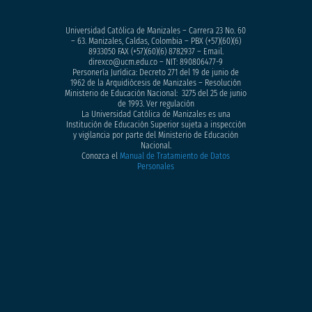
Universidad Católica de Manizales – Carrera 23 No. 60
– 63. Manizales, Caldas, Colombia – PBX (+57)
(60)(6)
8933050
FAX (+57)(60)(6) 8782937 – Email.
direxco@ucm.edu.co – NIT: 890806477-9
Personería Jurídica: Decreto 271 del 19 de junio de
1962 de la Arquidiócesis de Manizales – Resolución
Ministerio de Educación Nacional: 3275 del 25 de junio
de 1993. Ver regulación
La Universidad Católica de Manizales es una
Institución de Educación Superior sujeta a inspección
y vigilancia por parte del Ministerio de Educación
Nacional.
Conozca el
Manual de Tratamiento de Datos
Personales