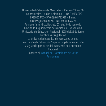
Universidad Católica de Manizales – Carrera 23 No. 60
– 63. Manizales, Caldas, Colombia – PBX (+57)
(60)(6)
8933050
FAX (+57)(60)(6) 8782937 – Email.
direxco@ucm.edu.co – NIT: 890806477-9
Personería Jurídica: Decreto 271 del 19 de junio de
1962 de la Arquidiócesis de Manizales – Resolución
Ministerio de Educación Nacional: 3275 del 25 de junio
de 1993. Ver regulación
La Universidad Católica de Manizales es una
Institución de Educación Superior sujeta a inspección
y vigilancia por parte del Ministerio de Educación
Nacional.
Conozca el
Manual de Tratamiento de Datos
Personales