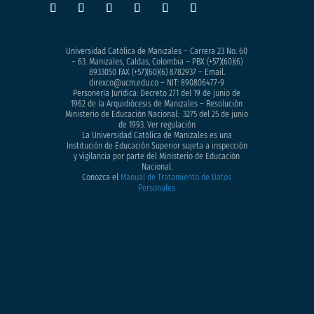
Universidad Católica de Manizales – Carrera 23 No. 60
– 63. Manizales, Caldas, Colombia – PBX (+57)
(60)(6)
8933050
FAX (+57)(60)(6) 8782937 – Email.
direxco@ucm.edu.co – NIT: 890806477-9
Personería Jurídica: Decreto 271 del 19 de junio de
1962 de la Arquidiócesis de Manizales – Resolución
Ministerio de Educación Nacional: 3275 del 25 de junio
de 1993. Ver regulación
La Universidad Católica de Manizales es una
Institución de Educación Superior sujeta a inspección
y vigilancia por parte del Ministerio de Educación
Nacional.
Conozca el
Manual de Tratamiento de Datos
Personales