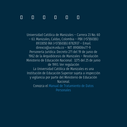
Universidad Católica de Manizales – Carrera 23 No. 60
– 63. Manizales, Caldas, Colombia – PBX (+57)
(60)(6)
8933050
FAX (+57)(60)(6) 8782937 – Email.
direxco@ucm.edu.co – NIT: 890806477-9
Personería Jurídica: Decreto 271 del 19 de junio de
1962 de la Arquidiócesis de Manizales – Resolución
Ministerio de Educación Nacional: 3275 del 25 de junio
de 1993. Ver regulación
La Universidad Católica de Manizales es una
Institución de Educación Superior sujeta a inspección
y vigilancia por parte del Ministerio de Educación
Nacional.
Conozca el
Manual de Tratamiento de Datos
Personales