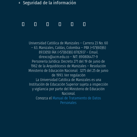
Seguridad de la información
Universidad Católica de Manizales – Carrera 23 No. 60
– 63. Manizales, Caldas, Colombia – PBX (+57)
(60)(6)
8933050
FAX (+57)(60)(6) 8782937 – Email.
direxco@ucm.edu.co – NIT: 890806477-9
Personería Jurídica: Decreto 271 del 19 de junio de
1962 de la Arquidiócesis de Manizales – Resolución
Ministerio de Educación Nacional: 3275 del 25 de junio
de 1993. Ver regulación
La Universidad Católica de Manizales es una
Institución de Educación Superior sujeta a inspección
y vigilancia por parte del Ministerio de Educación
Nacional.
Conozca el
Manual de Tratamiento de Datos
Personales