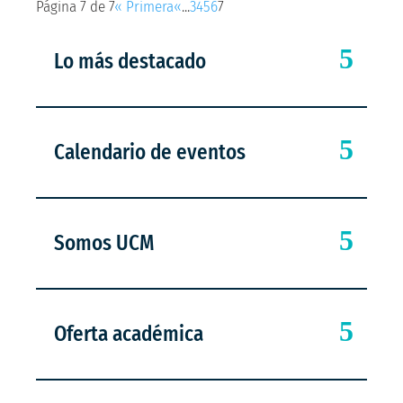
Página 7 de 7
« Primera
«
...
3
4
5
6
7
Lo más destacado
Calendario de eventos
Somos UCM
Oferta académica