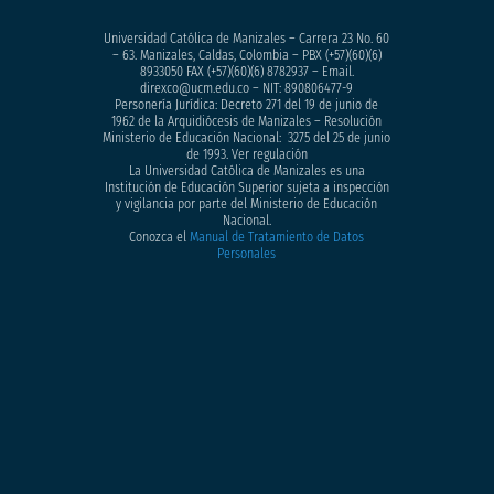
Universidad Católica de Manizales – Carrera 23 No. 60
– 63. Manizales, Caldas, Colombia – PBX (+57)
(60)(6)
8933050
FAX (+57)(60)(6) 8782937 – Email.
direxco@ucm.edu.co – NIT: 890806477-9
Personería Jurídica: Decreto 271 del 19 de junio de
1962 de la Arquidiócesis de Manizales – Resolución
Ministerio de Educación Nacional: 3275 del 25 de junio
de 1993. Ver regulación
La Universidad Católica de Manizales es una
Institución de Educación Superior sujeta a inspección
y vigilancia por parte del Ministerio de Educación
Nacional.
Conozca el
Manual de Tratamiento de Datos
Personales