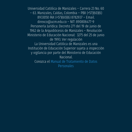
Universidad Católica de Manizales – Carrera 23 No. 60
– 63. Manizales, Caldas, Colombia – PBX (+57)
(60)(6)
8933050
FAX (+57)(60)(6) 8782937 – Email.
direxco@ucm.edu.co – NIT: 890806477-9
Personería Jurídica: Decreto 271 del 19 de junio de
1962 de la Arquidiócesis de Manizales – Resolución
Ministerio de Educación Nacional: 3275 del 25 de junio
de 1993. Ver regulación
La Universidad Católica de Manizales es una
Institución de Educación Superior sujeta a inspección
y vigilancia por parte del Ministerio de Educación
Nacional.
Conozca el
Manual de Tratamiento de Datos
Personales