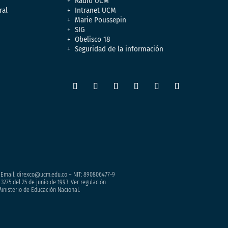
Radio UCM
ral
Intranet UCM
Marie Poussepin
SIG
Obelisco 18
Seguridad de la información
– Email. direxco@ucm.edu.co – NIT: 890806477-9
3275 del 25 de junio de 1993. Ver regulación
Ministerio de Educación Nacional.