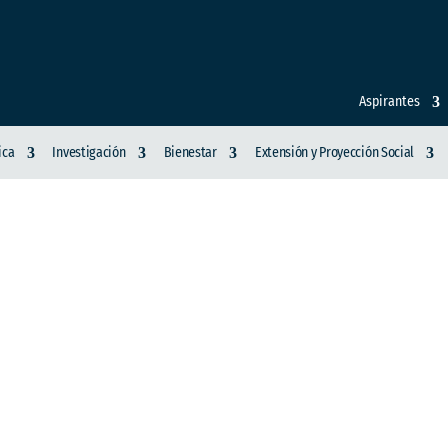
Aspirantes
ica
Investigación
Bienestar
Extensión y Proyección Social
DUCACIÓN NACIONAL