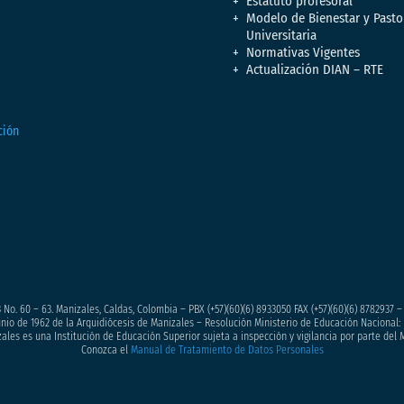
Estatuto profesoral
Modelo de Bienestar y Pasto
Universitaria
Normativas Vigentes
Actualización DIAN – RTE
 No. 60 – 63. Manizales, Caldas, Colombia – PBX (+57)
(60)(6) 8933050
FAX (+57)(60)(6) 8782937 
junio de 1962 de la Arquidiócesis de Manizales – Resolución Ministerio de Educación Nacional: 
ales es una Institución de Educación Superior sujeta a inspección y vigilancia por parte del 
Conozca el
Manual de Tratamiento de Datos Personales