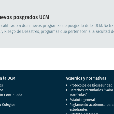
nuevos posgrados UCM
o calificado a dos nuevos programas de posgrado de la UCM. Se tra
s y Riesgo de Desastres, programas que pertenecen a la Facultad d
en la UCM
Acuerdos y normativas
os
Protocolos de Bioseguridad
os
Derechos Pecuniarios “Valor
ón Continuada
Matrículas”
Estatuto general
a Colegios
Reglamento académico para
estudiantes