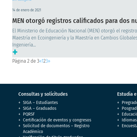
14 de enero de 2021
MEN otorgó registros calificados para dos 
El Ministerio de Educación Nacional (MEN) otorgó el registr
Maestría en Ecoingeniería y la Maestría en Cambios Globale
Ingeniería...
+
Página 2 de 3
«
1
2
3
»
Consultas y solicitudes
Estudia 
SIGA – Estudiantes
Pregrad
SIGA – Graduados
Posgrad
PQRSF
Educaci
Certificación de eventos y congresos
Idiomas
Solicitud de documentos – Registro
Encuest
Académico