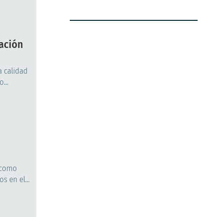
cación
a calidad
...
, como
 en el...