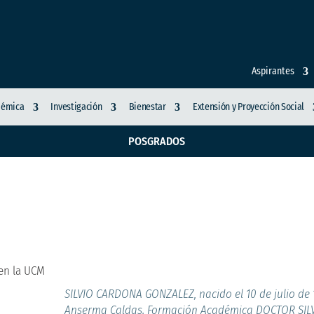
Aspirantes
démica
Investigación
Bienestar
Extensión y Proyección Social
POSGRADOS
ctoria de un camino e
 en la UCM
SILVIO CARDONA GONZALEZ, nacido el 10 de julio de 
Anserma Caldas. Formación Académica DOCTOR SIL