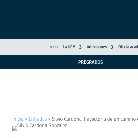
Inicio
La UCM
Admisiones
Oferta aca
PREGRADOS
Silvio Cardona, traye
Inicio
>
Entradas
>
Silvio Cardona, trayectoria de un camino