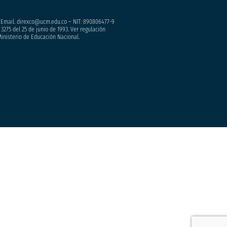
– Email. direxco@ucm.edu.co – NIT: 890806477-9
3275 del 25 de junio de 1993. Ver regulación
Ministerio de Educación Nacional.