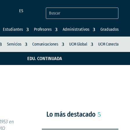
ES
Estudiantes
Profesores
Administrativos
Graduados
Servicios
Comunicaciones
UCM Global
UCM Conecta
EDU. CONTINUADA
n la UCM
Lo más destacado
1953 en
VIO