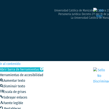
Universidad Católica de Manizales – Carrera 23
Personería Jurídica: Decreto 271 del 19 de 
La Universidad Católica de Maniz
Ir al contenido
Abrir barra de herramientas
Herramientas de accesibilidad
Aumentar texto
Disminuir texto
Escala de grises
Subrayar enlaces
Fuente legible
Restablecer