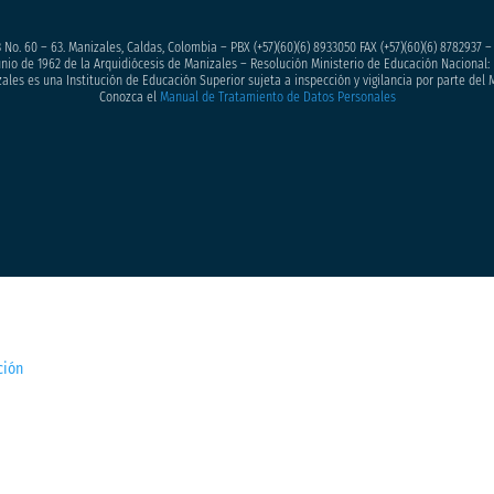
 No. 60 – 63. Manizales, Caldas, Colombia – PBX (+57)
(60)(6) 8933050
FAX (+57)(60)(6) 8782937 
junio de 1962 de la Arquidiócesis de Manizales – Resolución Ministerio de Educación Nacional: 
ales es una Institución de Educación Superior sujeta a inspección y vigilancia por parte del 
Conozca el
Manual de Tratamiento de Datos Personales