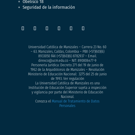
Obelisco 18
Seguridad de la información
Universidad Católica de Manizales – Carrera 23 No. 60
– 63. Manizales, Caldas, Colombia – PBX (+57)
(60)(6)
8933050
FAX (+57)(60)(6) 8782937 – Email.
direxco@ucm.edu.co – NIT: 890806477-9
Personería Jurídica: Decreto 271 del 19 de junio de
1962 de la Arquidiócesis de Manizales – Resolución
Ministerio de Educación Nacional: 3275 del 25 de junio
de 1993. Ver regulación
La Universidad Católica de Manizales es una
Institución de Educación Superior sujeta a inspección
y vigilancia por parte del Ministerio de Educación
Nacional.
Conozca el
Manual de Tratamiento de Datos
Personales