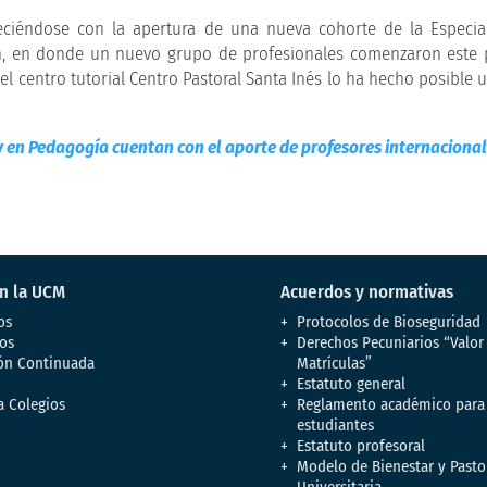
eciéndose con la apertura de una nueva cohorte de la Especia
lín, en donde un nuevo grupo de profesionales comenzaron este
el centro tutorial Centro Pastoral Santa Inés lo ha hecho posible 
 en Pedagogía cuentan con el aporte de profesores internaciona
en la UCM
Acuerdos y normativas
os
Protocolos de Bioseguridad
os
Derechos Pecuniarios “Valor
ón Continuada
Matrículas”
Estatuto general
a Colegios
Reglamento académico para
estudiantes
Estatuto profesoral
Modelo de Bienestar y Pasto
Universitaria