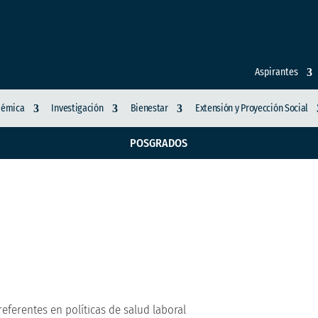
Aspirantes
démica
Investigación
Bienestar
Extensión y Proyección Social
POSGRADOS
e posicionan como ref
ferentes en políticas de salud laboral