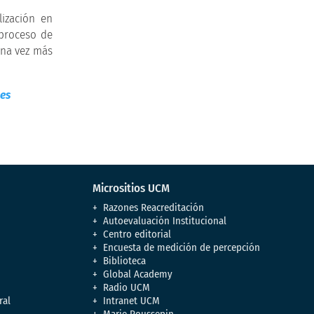
lización en
 proceso de
una vez más
les
Micrositios UCM
Razones Reacreditación
Autoevaluación Institucional
Centro editorial
Encuesta de medición de percepción
Biblioteca
Global Academy
Radio UCM
ral
Intranet UCM
Marie Poussepin