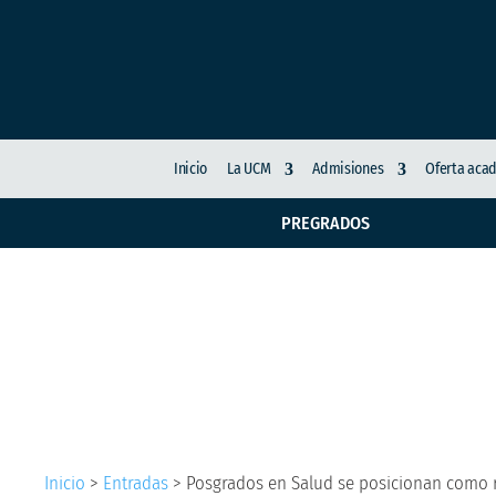
Inicio
La UCM
Admisiones
Oferta aca
PREGRADOS
Posgrados en Salud s
de salud laboral
Inicio
>
Entradas
>
Posgrados en Salud se posicionan como re