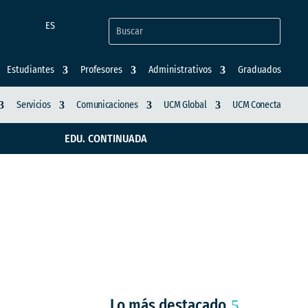
ES
Estudiantes
Profesores
Administrativos
Graduados
Servicios
Comunicaciones
UCM Global
UCM Conecta
EDU. CONTINUADA
erentes en políticas
Lo más destacado