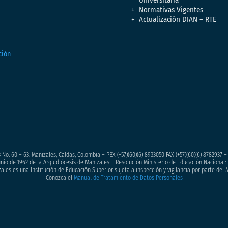
Normativas Vigentes
Actualización DIAN – RTE
 No. 60 – 63. Manizales, Caldas, Colombia – PBX (+57)
(60)(6) 8933050
FAX (+57)(60)(6) 8782937 
junio de 1962 de la Arquidiócesis de Manizales – Resolución Ministerio de Educación Nacional: 
ales es una Institución de Educación Superior sujeta a inspección y vigilancia por parte del 
Conozca el
Manual de Tratamiento de Datos Personales