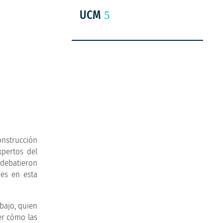
UCM
onstrucción
xpertos del
e debatieron
res en esta
abajo, quien
er cómo las