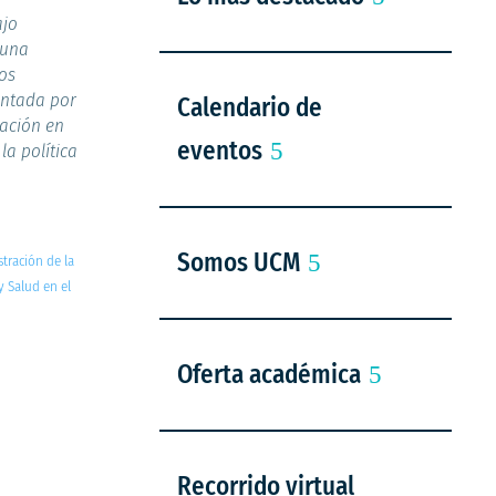
ajo
 una
gos
entada por
Calendario de
ación en
eventos
la política
Somos UCM
tración de la
y Salud en el
Oferta académica
Recorrido virtual