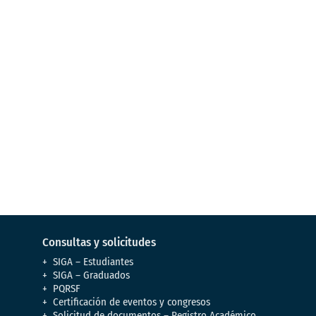
Conoce los requisitos para ser UCM
Recorrido virtual UCM
Conoce nuestro campus y enamórate
Consultas y solicitudes
SIGA – Estudiantes
SIGA – Graduados
PQRSF
Certificación de eventos y congresos
Solicitud de documentos – Registro Académico