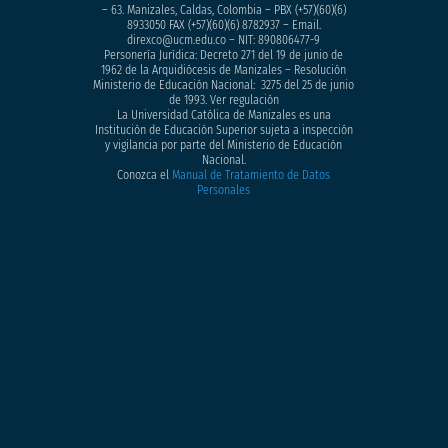
– 63. Manizales, Caldas, Colombia – PBX (+57)
(60)(6)
8933050
FAX (+57)(60)(6) 8782937 – Email.
direxco@ucm.edu.co – NIT: 890806477-9
Personería Jurídica: Decreto 271 del 19 de junio de
1962 de la Arquidiócesis de Manizales – Resolución
Ministerio de Educación Nacional: 3275 del 25 de junio
de 1993. Ver regulación
La Universidad Católica de Manizales es una
Institución de Educación Superior sujeta a inspección
y vigilancia por parte del Ministerio de Educación
Nacional.
Conozca el
Manual de Tratamiento de Datos
Personales