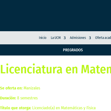
Inicio
La UCM
Admisiones
Oferta aca
PREGRADOS
Licenciatura en Matem
Se oferta en:
Manizales
Duración:
8 semestres
Título que otorga:
Licenciado(a) en Matemáticas y Física