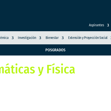
Aspirantes
démica
Investigación
Bienestar
Extensión y Proyección Social
POSGRADOS
áticas y Física