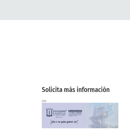
Solicita más
información
aquí
Te contactaremos a tu correo
electrónico
Solicita más información