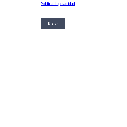
Oportunidade
s financieras
Conoce diversas
alternativas para
financiar tus estudios
Proceso de
admisión