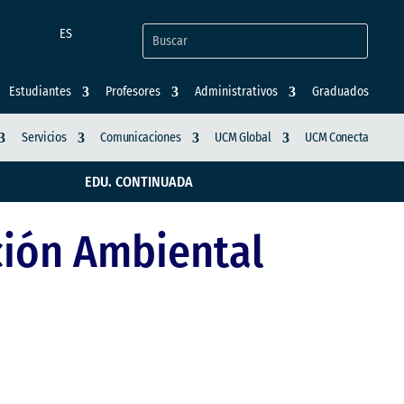
ES
Estudiantes
Profesores
Administrativos
Graduados
Servicios
Comunicaciones
UCM Global
UCM Conecta
EDU. CONTINUADA
ción Ambiental