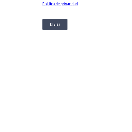
Oportunidade
s financieras
Conoce diversas
alternativas para
financiar tus estudios
Proceso de
admisión