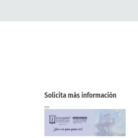
Solicita más
información
aquí
Te contactaremos a tu correo
electrónico
Solicita más información