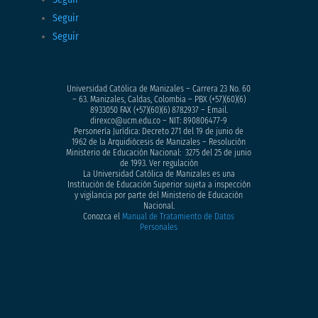
Seguir
Seguir
Universidad Católica de Manizales – Carrera 23 No. 60
– 63. Manizales, Caldas, Colombia – PBX (+57)
(60)(6)
8933050
FAX (+57)(60)(6) 8782937 – Email.
direxco@ucm.edu.co – NIT: 890806477-9
Personería Jurídica: Decreto 271 del 19 de junio de
1962 de la Arquidiócesis de Manizales – Resolución
Ministerio de Educación Nacional: 3275 del 25 de junio
de 1993. Ver regulación
La Universidad Católica de Manizales es una
Institución de Educación Superior sujeta a inspección
y vigilancia por parte del Ministerio de Educación
Nacional.
Conozca el
Manual de Tratamiento de Datos
Personales