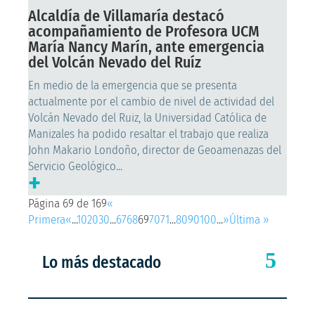
Alcaldía de Villamaría destacó
acompañamiento de Profesora UCM
María Nancy Marín, ante emergencia
del Volcán Nevado del Ruíz
En medio de la emergencia que se presenta
actualmente por el cambio de nivel de actividad del
Volcán Nevado del Ruiz, la Universidad Católica de
Manizales ha podido resaltar el trabajo que realiza
John Makario Londoño, director de Geoamenazas del
Servicio Geológico...
+
Página 69 de 169
«
Primera
«
...
10
20
30
...
67
68
69
70
71
...
80
90
100
...
»
Última »
Lo más destacado