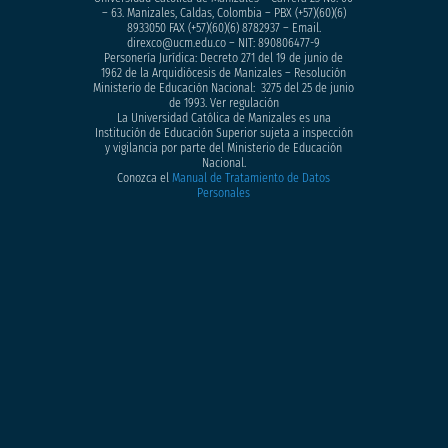
– 63. Manizales, Caldas, Colombia – PBX (+57)
(60)(6)
8933050
FAX (+57)(60)(6) 8782937 – Email.
direxco@ucm.edu.co – NIT: 890806477-9
Personería Jurídica: Decreto 271 del 19 de junio de
1962 de la Arquidiócesis de Manizales – Resolución
Ministerio de Educación Nacional: 3275 del 25 de junio
de 1993. Ver regulación
La Universidad Católica de Manizales es una
Institución de Educación Superior sujeta a inspección
y vigilancia por parte del Ministerio de Educación
Nacional.
Conozca el
Manual de Tratamiento de Datos
Personales