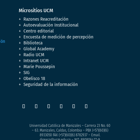
Micrositios UCM
Razones Reacreditación
Autoevaluación Institucional
Centro editorial
Encuesta de medición de percepción
Biblioteca
Global Academy
Radio UCM
Intranet UCM
Marie Poussepin
SIG
Obelisco 18
Seguridad de la información
Universidad Católica de Manizales – Carrera 23 No. 60
– 63. Manizales, Caldas, Colombia – PBX (+57)
(60)(6)
8933050
FAX (+57)(60)(6) 8782937 – Email.
direxco@ucm.edu.co – NIT: 890806477-9