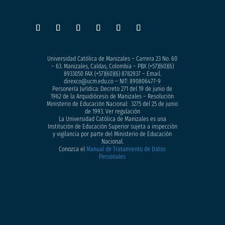
Universidad Católica de Manizales – Carrera 23 No. 60
– 63. Manizales, Caldas, Colombia – PBX (+57)
(60)(6)
8933050
FAX (+57)(60)(6) 8782937 – Email.
direxco@ucm.edu.co – NIT: 890806477-9
Personería Jurídica: Decreto 271 del 19 de junio de
1962 de la Arquidiócesis de Manizales – Resolución
Ministerio de Educación Nacional: 3275 del 25 de junio
de 1993. Ver regulación
La Universidad Católica de Manizales es una
Institución de Educación Superior sujeta a inspección
y vigilancia por parte del Ministerio de Educación
Nacional.
Conozca el
Manual de Tratamiento de Datos
Personales