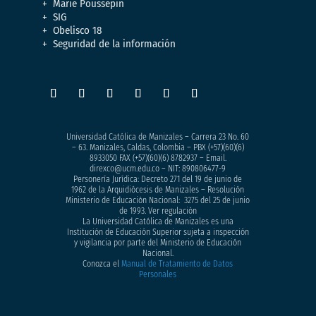
Marie Poussepin
SIG
Obelisco 18
Seguridad de la información
Universidad Católica de Manizales – Carrera 23 No. 60
– 63. Manizales, Caldas, Colombia – PBX (+57)
(60)(6)
8933050
FAX (+57)(60)(6) 8782937 – Email.
direxco@ucm.edu.co – NIT: 890806477-9
Personería Jurídica: Decreto 271 del 19 de junio de
1962 de la Arquidiócesis de Manizales – Resolución
Ministerio de Educación Nacional: 3275 del 25 de junio
de 1993. Ver regulación
La Universidad Católica de Manizales es una
Institución de Educación Superior sujeta a inspección
y vigilancia por parte del Ministerio de Educación
Nacional.
Conozca el
Manual de Tratamiento de Datos
Personales