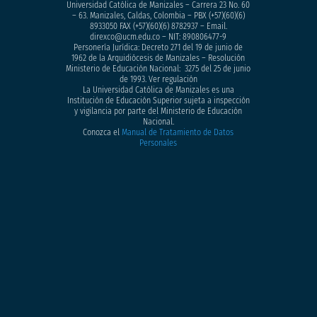
Universidad Católica de Manizales – Carrera 23 No. 60
– 63. Manizales, Caldas, Colombia – PBX (+57)
(60)(6)
8933050
FAX (+57)(60)(6) 8782937 – Email.
direxco@ucm.edu.co – NIT: 890806477-9
Personería Jurídica: Decreto 271 del 19 de junio de
1962 de la Arquidiócesis de Manizales – Resolución
Ministerio de Educación Nacional: 3275 del 25 de junio
de 1993. Ver regulación
La Universidad Católica de Manizales es una
Institución de Educación Superior sujeta a inspección
y vigilancia por parte del Ministerio de Educación
Nacional.
Conozca el
Manual de Tratamiento de Datos
Personales