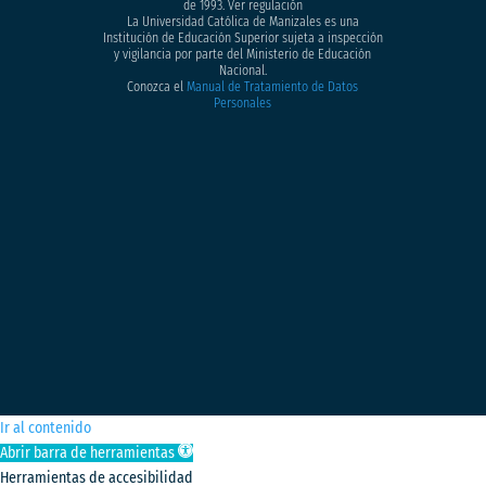
de 1993. Ver regulación
La Universidad Católica de Manizales es una
Institución de Educación Superior sujeta a inspección
y vigilancia por parte del Ministerio de Educación
Nacional.
Conozca el
Manual de Tratamiento de Datos
Personales
Ir al contenido
Abrir barra de herramientas
Herramientas de accesibilidad