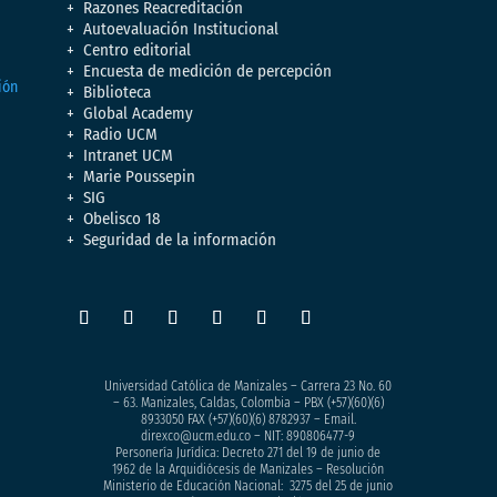
Razones Reacreditación
Autoevaluación Institucional
Centro editorial
Encuesta de medición de percepción
Biblioteca
Global Academy
Radio UCM
Intranet UCM
Marie Poussepin
SIG
Obelisco 18
Seguridad de la información
Universidad Católica de Manizales – Carrera 23 No. 60
– 63. Manizales, Caldas, Colombia – PBX (+57)
(60)(6)
8933050
FAX (+57)(60)(6) 8782937 – Email.
direxco@ucm.edu.co – NIT: 890806477-9
Personería Jurídica: Decreto 271 del 19 de junio de
1962 de la Arquidiócesis de Manizales – Resolución
Ministerio de Educación Nacional: 3275 del 25 de junio