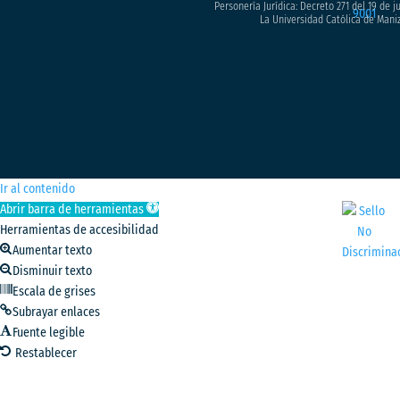
Personería Jurídica: Decreto 271 del 19 de 
La Universidad Católica de Maniz
Ir al contenido
Abrir barra de herramientas
Herramientas de accesibilidad
Aumentar texto
Disminuir texto
Escala de grises
Subrayar enlaces
Fuente legible
Restablecer