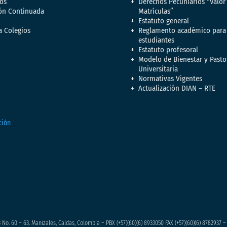
os
Derechos Pecuniarios “Valor
ón Continuada
Matrículas”
Estatuto general
a Colegios
Reglamento académico para
estudiantes
Estatuto profesoral
Modelo de Bienestar y Pasto
Universitaria
Normativas Vigentes
Actualización DIAN – RTE
 No. 60 – 63. Manizales, Caldas, Colombia – PBX (+57)
(60)(6) 8933050
FAX (+57)(60)(6) 8782937 