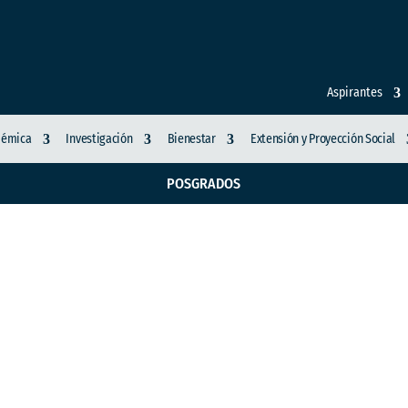
Aspirantes
démica
Investigación
Bienestar
Extensión y Proyección Social
POSGRADOS
de prevención de riesg
s en salud mental y m
as instituciones educa