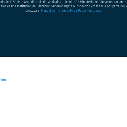
junio de 1962 de la Arquidiócesis de Manizales – Resolución Ministerio de Educación Nacional: 
ales es una Institución de Educación Superior sujeta a inspección y vigilancia por parte del 
Conozca el
Manual de Tratamiento de Datos Personales