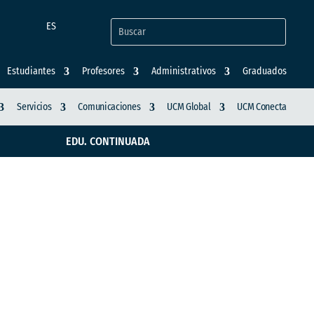
ES
Estudiantes
Profesores
Administrativos
Graduados
Servicios
Comunicaciones
UCM Global
UCM Conecta
EDU. CONTINUADA
o psicosocial,
itigación de la
tivas de la ciudad de