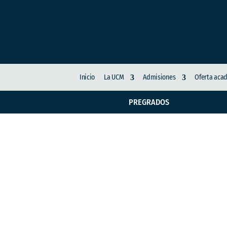
Inicio
La UCM
Admisiones
Oferta aca
PREGRADOS
Proyecto estrategias 
promoción de práctica
conducta suicida en l
Manizales 2020-2021