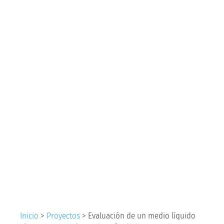
medio líquido
alternativo para la
producción de
biomasa de
Gluconacetobacter
diazotrophicus GIBI
029
Inicio
>
Proyectos
>
Evaluación de un medio líquido