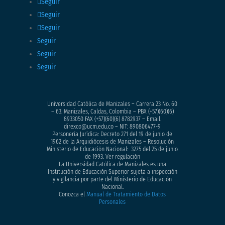
Seguir
Seguir
Seguir
Seguir
Seguir
Seguir
Universidad Católica de Manizales – Carrera 23 No. 60
– 63. Manizales, Caldas, Colombia – PBX (+57)
(60)(6)
8933050
FAX (+57)(60)(6) 8782937 – Email.
direxco@ucm.edu.co – NIT: 890806477-9
Personería Jurídica: Decreto 271 del 19 de junio de
1962 de la Arquidiócesis de Manizales – Resolución
Ministerio de Educación Nacional: 3275 del 25 de junio
de 1993. Ver regulación
La Universidad Católica de Manizales es una
Institución de Educación Superior sujeta a inspección
y vigilancia por parte del Ministerio de Educación
Nacional.
Conozca el
Manual de Tratamiento de Datos
Personales