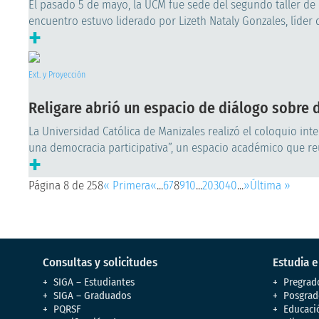
El pasado 5 de mayo, la UCM fue sede del segundo taller de 
encuentro estuvo liderado por Lizeth Nataly Gonzales, líder d
+
Ext. y Proyección
Religare abrió un espacio de diálogo sobre 
La Universidad Católica de Manizales realizó el coloquio int
una democracia participativa”, un espacio académico que reu
+
Página 8 de 258
« Primera
«
...
6
7
8
9
10
...
20
30
40
...
»
Última »
Consultas y solicitudes
Estudia 
SIGA – Estudiantes
Pregrad
SIGA – Graduados
Posgrad
PQRSF
Educaci