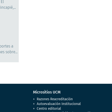
 El
ncapié,...
portes a
es sobre...
Micrositios UCM
Razones Reacreditación
Autoevaluación Institucional
Centro editorial