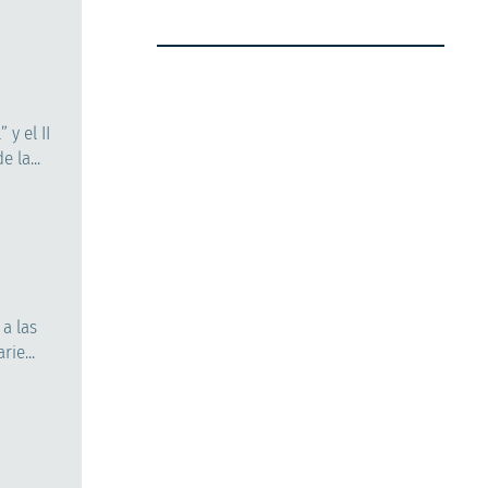
y el II
 la...
a las
ie...