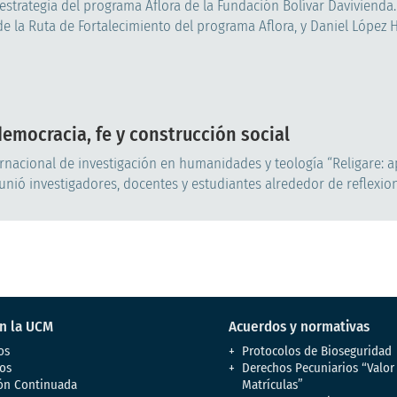
estrategia del programa Aflora de la Fundación Bolívar Davivienda.
e la Ruta de Fortalecimiento del programa Aflora, y Daniel López Hi
democracia, fe y construcción social
ernacional de investigación en humanidades y teología “Religare: a
nió investigadores, docentes y estudiantes alrededor de reflexion
en la UCM
Acuerdos y normativas
os
Protocolos de Bioseguridad
os
Derechos Pecuniarios “Valor
ón Continuada
Matrículas”