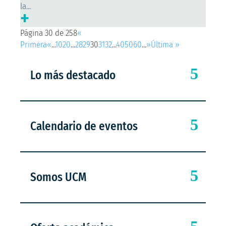
la...
+
Página 30 de 258
«
Primera
«
...
10
20
...
28
29
30
31
32
...
40
50
60
...
»
Última »
Lo más destacado
Calendario de eventos
Somos UCM