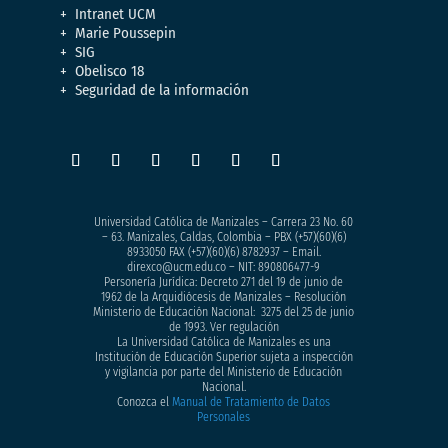
Intranet UCM
Marie Poussepin
SIG
Obelisco 18
Seguridad de la información
Universidad Católica de Manizales – Carrera 23 No. 60
– 63. Manizales, Caldas, Colombia – PBX (+57)
(60)(6)
8933050
FAX (+57)(60)(6) 8782937 – Email.
direxco@ucm.edu.co – NIT: 890806477-9
Personería Jurídica: Decreto 271 del 19 de junio de
1962 de la Arquidiócesis de Manizales – Resolución
Ministerio de Educación Nacional: 3275 del 25 de junio
de 1993. Ver regulación
La Universidad Católica de Manizales es una
Institución de Educación Superior sujeta a inspección
y vigilancia por parte del Ministerio de Educación
Nacional.
Conozca el
Manual de Tratamiento de Datos
Personales