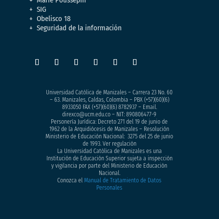
SIG
Obelisco 18
Seguridad de la información
Universidad Católica de Manizales – Carrera 23 No. 60
– 63. Manizales, Caldas, Colombia – PBX (+57)
(60)(6)
8933050
FAX (+57)(60)(6) 8782937 – Email.
direxco@ucm.edu.co – NIT: 890806477-9
Personería Jurídica: Decreto 271 del 19 de junio de
1962 de la Arquidiócesis de Manizales – Resolución
Ministerio de Educación Nacional: 3275 del 25 de junio
de 1993. Ver regulación
La Universidad Católica de Manizales es una
Institución de Educación Superior sujeta a inspección
y vigilancia por parte del Ministerio de Educación
Nacional.
Conozca el
Manual de Tratamiento de Datos
Personales