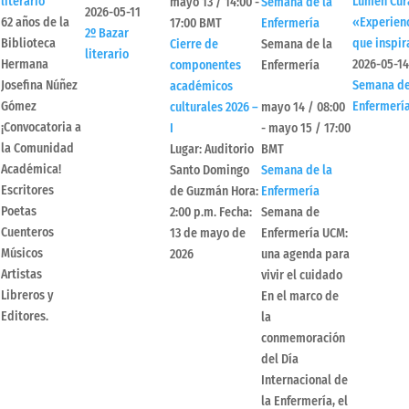
literario
Lumen Cur
mayo 13 / 14:00
-
Semana de la
2026-05-11
62 años de la
«Experien
17:00
BMT
Enfermería
2º Bazar
Biblioteca
que inspi
Cierre de
Semana de la
literario
Hermana
2026-05-14
componentes
Enfermería
Josefina Núñez
Semana de
académicos
Gómez
Enfermerí
culturales 2026 –
mayo 14 / 08:00
¡Convocatoria a
I
-
mayo 15 / 17:00
la Comunidad
Lugar: Auditorio
BMT
Académica!
Santo Domingo
Semana de la
Escritores
de Guzmán Hora:
Enfermería
Poetas
2:00 p.m. Fecha:
Semana de
Cuenteros
13 de mayo de
Enfermería UCM:
Músicos
2026
una agenda para
Artistas
vivir el cuidado
Libreros y
En el marco de
Editores.
la
conmemoración
del Día
Internacional de
la Enfermería, el