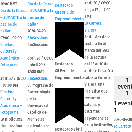
abril 30 / 08:00
-
18:00
BMT
Día de la Danza
Destacado
mayo 17 / 17:00
Día de la Danza
– SUMARTE a la
XII Feria de
BMT
– SUMARTE a la
pasión de
Emprendimiento
La Carreta
pasión de
bailar
Viajera
bailar
2026-04-28
Abril: Mes de la
07:00
-
09:00
BioSessions
Lectura En el
Cineforo
BioSessions
marco del Mes
Cultural y
de la Lectura,
Académico –
abril 28 / 08:00
Destacado
del 13 al 30 de
Fotograma
-
abril 29 /
XII Feria de
abril se llevará a
17:00
BMT
Emprendimiento
cabo La Carreta
abril 27 / 07:00
BioSessions
1
Viajera, una
even
-
09:00
BMT
El Programa de
iniciativa que
1
Cineforo
Bacteriología
recorrerá
Cultural y
de la
1 even
salones y
Académico –
Universidad
1
distintas
Fotograma
Católica de
dependencias
La Biblioteca
Manizales
2026-04-30
de la institución,
Hna. Josefina
extiende una
La Carreta
Destacado
abril
acercando una