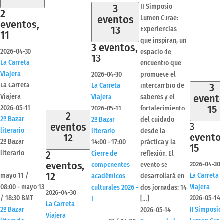
3
II Simposio
2
eventos
Lumen Curae:
eventos,
13
Experiencias
11
que inspiran, un
3 eventos,
2026-04-30
espacio de
13
La Carreta
encuentro que
Viajera
2026-04-30
promueve el
La Carreta
3
La Carreta
intercambio de
event
Viajera
Viajera
saberes y el
15
2026-05-11
2026-05-11
fortalecimiento
2
2º Bazar
2º Bazar
del cuidado
3
eventos
literario
literario
desde la
evento
12
2º Bazar
14:00
-
17:00
práctica y la
15
2
literario
Cierre de
reflexión. El
eventos,
2026-04-30
componentes
evento se
12
mayo 11 /
La Carreta
académicos
desarrollará en
08:00
-
mayo 13
Viajera
culturales 2026 –
dos jornadas: 14
2026-04-30
/ 18:30
BMT
2026-05-14
I
[…]
La Carreta
2º Bazar
II Simposi
2026-05-14
Viajera