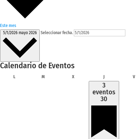
Este mes
Seleccionar fecha.
5/1/2026
mayo 2026
Calendario de Eventos
lunes
martes
miércoles
jueves
vi
L
M
X
J
V
3
eventos
30