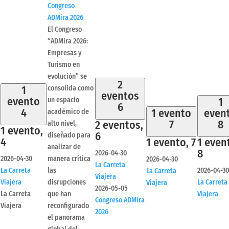
Congreso
ADMira 2026
El Congreso
“ADMira 2026:
Empresas y
Turismo en
evolución” se
2
1
consolida como
eventos
evento
1
un espacio
6
4
1 evento
even
académico de
7
8
2 eventos,
alto nivel,
1 evento,
6
diseñado para
4
1 evento,
7
1 even
analizar de
8
2026-04-30
2026-04-30
manera crítica
2026-04-30
La Carreta
La Carreta
las
2026-04-30
La Carreta
Viajera
Viajera
disrupciones
La Carreta
Viajera
2026-05-05
La Carreta
que han
Viajera
Congreso ADMira
Viajera
reconfigurado
2026
el panorama