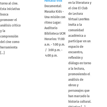
Pantalla Viva
en la literatura y
torno al cine.
Documental:
el cine El Club
Esta iniciativa
Masaka Kids -
de Lectura
busca
Una misión con
Virtual LeerNos
promover el
ritmo Lugar:
invita a la
análisis crítico
Auditorio
comunidad
y la
Biblioteca UCM
académica a
comprensión
Horarios: 11:00
participar en un
del cine como
a.m. - 1:00 p.m.
espacio de
herramienta
/ 3:00 p.m. -
encuentro,
[…]
4:00 p.m.
reflexión y
diálogo en torno
a la lectura,
promoviendo el
análisis de
obras y
personajes que
han marcado la
historia cultural.