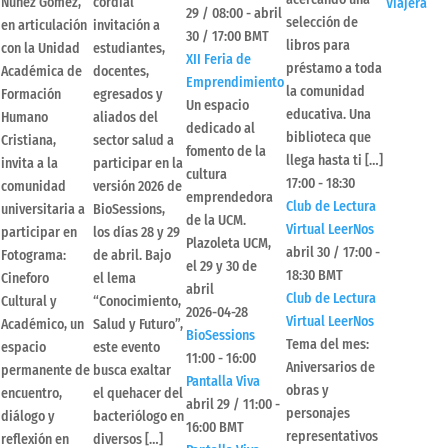
Núñez Gómez,
cordial
Viajera
29 / 08:00
-
abril
selección de
en articulación
invitación a
30 / 17:00
BMT
libros para
con la Unidad
estudiantes,
XII Feria de
préstamo a toda
Académica de
docentes,
Emprendimiento
la comunidad
Formación
egresados y
Un espacio
educativa. Una
Humano
aliados del
dedicado al
biblioteca que
Cristiana,
sector salud a
fomento de la
llega hasta ti […]
invita a la
participar en la
cultura
17:00
-
18:30
comunidad
versión 2026 de
emprendedora
Club de Lectura
universitaria a
BioSessions,
de la UCM.
Virtual LeerNos
participar en
los días 28 y 29
Plazoleta UCM,
abril 30 / 17:00
-
Fotograma:
de abril. Bajo
el 29 y 30 de
18:30
BMT
Cineforo
el lema
abril
Club de Lectura
Cultural y
“Conocimiento,
2026-04-28
Virtual LeerNos
Académico, un
Salud y Futuro”,
BioSessions
Tema del mes:
espacio
este evento
11:00
-
16:00
Aniversarios de
permanente de
busca exaltar
Pantalla Viva
obras y
encuentro,
el quehacer del
abril 29 / 11:00
-
personajes
diálogo y
bacteriólogo en
16:00
BMT
representativos
reflexión en
diversos […]