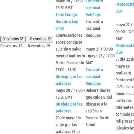
mayo 20 / 14:30
-
Encuentro
Pentecost
16:30
BMT
nacional
Live
Foro: Código
RedCups
Dorado y Ley
Encuentro
mayo 22 /
2460
nacional
09:00
-
12:
Conversaciones
RedCups
BMT
0 eventos
18
0 eventos
19
sobre conducta
Pentecost
0 eventos,
18
0 eventos,
19
suicida y salud
mayo 21 / 08:00
Live
mental Auditorio
-
mayo 22 / 17:00
El día 22 d
Marie Poussepin
BMT
mayo se
17:00
-
18:30
Encuentro
realizará
Un viaje por las
nacional
Pentecost
palabras
RedCups
LIVE, un e
mayo 20 / 17:00
-
Universidades
donde est
18:30
BMT
que cuidan: del
invitadas
Un viaje por las
discurso a la
diferentes
palabras
acción en
comunida
20 de mayo Un
Promoción de
religiosas 
viaje por las
Salud
laicales la
palabras Club