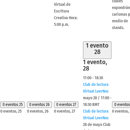
cuales
Virtual de
expondrán
Escritura
carismas 
Creativa Hora:
medio de
5:00 p.m.
stands.
1 evento
28
1 evento,
28
17:00
-
18:30
Club de lectura
Virtual LeerNos
mayo 28 / 17:00
-
18:30
BMT
0 eventos
25
0 eventos
26
0 eventos
27
0 evento
0 eventos,
25
0 eventos,
26
0 eventos,
27
Club de lectura
0 eventos,
Virtual LeerNos
28 de mayo Club