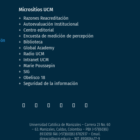
Micrositios UCM
Razones Reacreditación
Autoevaluación Institucional
Centro editorial
Encuesta de medición de percepción
Biblioteca
Global Academy
Radio UCM
Intranet UCM
Marie Poussepin
SIG
Obelisco 18
Seguridad de la información
Universidad Católica de Manizales – Carrera 23 No. 60
– 63. Manizales, Caldas, Colombia – PBX (+57)
(60)(6)
8933050
FAX (+57)(60)(6) 8782937 – Email.
direxco@ucm.edu.co – NIT: 890806477-9