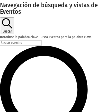
Eventos
Navegación de búsqueda y vistas de
Eventos
para
17
17America/Bogota
Buscar
mayo
Introduce la palabra clave. Busca Eventos para la palabra clave.
17America/Bogota
2024