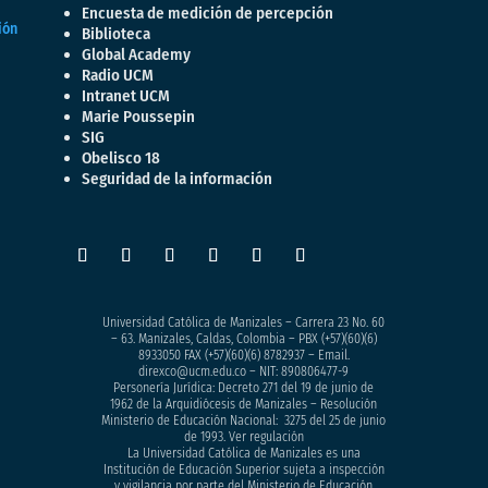
Encuesta de medición de percepción
Biblioteca
Global Academy
Radio UCM
Intranet UCM
Marie Poussepin
SIG
Obelisco 18
Seguridad de la información
Universidad Católica de Manizales – Carrera 23 No. 60
– 63. Manizales, Caldas, Colombia – PBX (+57)
(60)(6)
8933050
FAX (+57)(60)(6) 8782937 – Email.
direxco@ucm.edu.co – NIT: 890806477-9
Personería Jurídica: Decreto 271 del 19 de junio de
1962 de la Arquidiócesis de Manizales – Resolución
Ministerio de Educación Nacional: 3275 del 25 de junio
de 1993. Ver regulación
La Universidad Católica de Manizales es una
Institución de Educación Superior sujeta a inspección
y vigilancia por parte del Ministerio de Educación